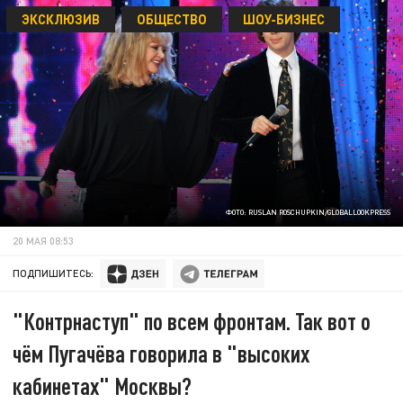
ЭКСКЛЮЗИВ
ОБЩЕСТВО
ШОУ-БИЗНЕС
ФОТО: RUSLAN ROSCHUPKIN/GLOBALLOOKPRESS
20 МАЯ 08:53
ПОДПИШИТЕСЬ:
"Контрнаступ" по всем фронтам. Так вот о
чём Пугачёва говорила в "высоких
кабинетах" Москвы?