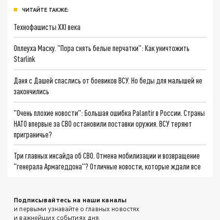
ЧИТАЙТЕ ТАКЖЕ:
Технофашисты XXI века
Оплеуха Маску. "Пора снять белые перчатки": Как уничтожить
Starlink
Даня с Дашей спаслись от боевиков ВСУ. Но беды для малышей не
закончились
"Очень плохие новости": Большая ошибка Palantir в России. Страны
НАТО впервые за СВО остановили поставки оружия. ВСУ теряют
приграничье?
Три главных инсайда об СВО. Отмена мобилизации и возвращение
"генерала Армагеддона"? Отличные новости, которые ждали все
Подписывайтесь на наши каналы
и первыми узнавайте о главных новостях
и важнейших событиях дня.