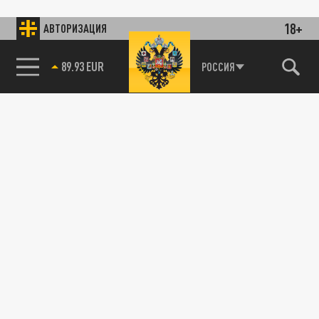
18+
АВТОРИЗАЦИЯ
89.93 EUR
РОССИЯ
115093, г. Москва, переулок Партийный,
д.1, к.57, стр.3, эт.1, пом.I, ком.45