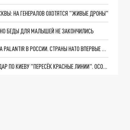
ОСКВЫ: НА ГЕНЕРАЛОВ ОХОТЯТСЯ "ЖИВЫЕ ДРОНЫ"
. НО БЕДЫ ДЛЯ МАЛЫШЕЙ НЕ ЗАКОНЧИЛИСЬ
"ОЧЕНЬ ПЛОХИЕ НОВОСТИ": БОЛЬШАЯ ОШИБКА PALANTIR В РОССИИ. СТРАНЫ НАТО ВПЕРВЫЕ ЗА СВО ОСТАНОВИЛИ ПОСТАВКИ ОРУЖИЯ. ВСУ ТЕРЯЮТ ПРИГРАНИЧЬЕ?
"ТЕРПЕНИЕ ПУТИНА ЛОПНУЛО". РЕКОРДНЫЙ УДАР ПО КИЕВУ "ПЕРЕСЁК КРАСНЫЕ ЛИНИИ". ОСОБЫЕ СПЕЦЫ КНДР НА ЛБС? ТАЙНЫЕ ПЕРЕГОВОРЫ ЕВРОПЫ И МОСКВЫ