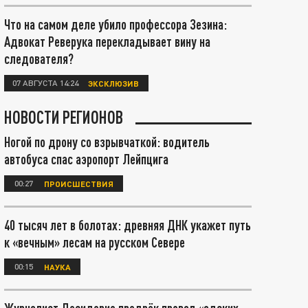
Что на самом деле убило профессора Зезина:
Адвокат Реверука перекладывает вину на
следователя?
07 АВГУСТА 14:24
ЭКСКЛЮЗИВ
НОВОСТИ РЕГИОНОВ
Ногой по дрону со взрывчаткой: водитель
автобуса спас аэропорт Лейпцига
00:27
ПРОИСШЕСТВИЯ
40 тысяч лет в болотах: древняя ДНК укажет путь
к «вечным» лесам на русском Севере
00:15
НАУКА