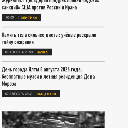
Журналист Десидерио предрёк провал «адских
санкций» США против России и Ирана
00:05
ПОЛИТИКА
Память тела сильнее диеты: учёные раскрыли
тайну ожирения
07 АВГУСТА 23:50
НАУКА
День города Ялты 8 августа 2026 года:
бесплатные музеи и летняя резиденция Деда
Мороза
07 АВГУСТА 23:41
ОБЩЕСТВО