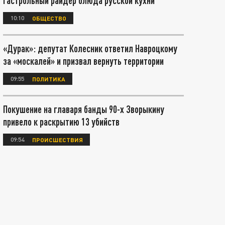
гастрольный райдер блюда русской кухни
10:10
ОБЩЕСТВО
«Дурак»: депутат Колесник ответил Навроцкому
за «москалей» и призвал вернуть территории
09:55
ПОЛИТИКА
Покушение на главаря банды 90-х Зворыкину
привело к раскрытию 13 убийств
09:54
ПРОИСШЕСТВИЯ