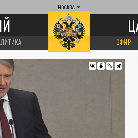
МОСКВА
ИЙ
Ц
АЛИТИКА
ЭФИР