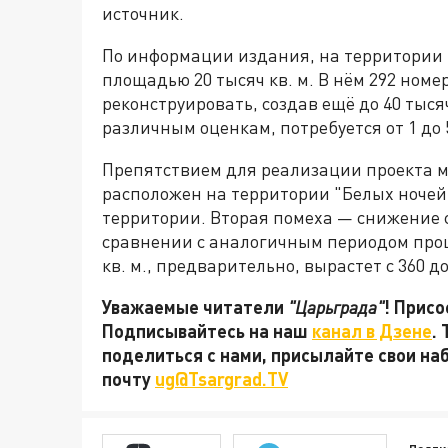
источник.
По информации издания, на территории к
площадью 20 тысяч кв. м. В нём 292 номе
реконструировать, создав ещё до 40 тыся
различным оценкам, потребуется от 1 до 
Препятствием для реализации проекта м
расположен на территории "Белых ночей"
территории. Вторая помеха — снижение с
сравнении с аналогичным периодом прошл
кв. м., предварительно, вырастет с 360 д
Уважаемые читатели
"Царьграда"
! Присо
Подписывайтесь на наш
канал в Дзене
.
поделиться с нами, присылайте свои на
почту
ug@Tsargrad.TV