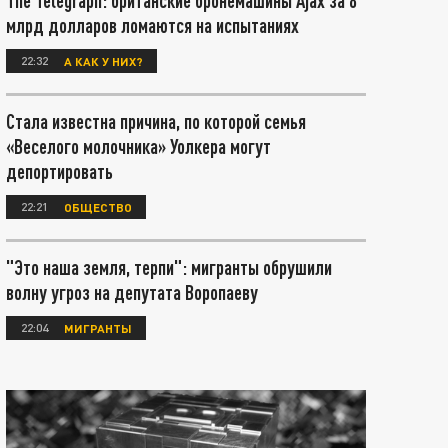
The Telegraph: британские бронемашины Ajax за 8
млрд долларов ломаются на испытаниях
22:32
А КАК У НИХ?
Стала известна причина, по которой семья
«Веселого молочника» Уолкера могут
депортировать
22:21
ОБЩЕСТВО
"Это наша земля, терпи": мигранты обрушили
волну угроз на депутата Воропаеву
22:04
МИГРАНТЫ