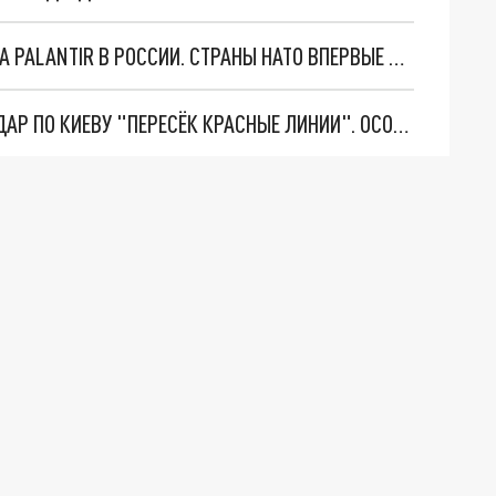
"ОЧЕНЬ ПЛОХИЕ НОВОСТИ": БОЛЬШАЯ ОШИБКА PALANTIR В РОССИИ. СТРАНЫ НАТО ВПЕРВЫЕ ЗА СВО ОСТАНОВИЛИ ПОСТАВКИ ОРУЖИЯ. ВСУ ТЕРЯЮТ ПРИГРАНИЧЬЕ?
"ТЕРПЕНИЕ ПУТИНА ЛОПНУЛО". РЕКОРДНЫЙ УДАР ПО КИЕВУ "ПЕРЕСЁК КРАСНЫЕ ЛИНИИ". ОСОБЫЕ СПЕЦЫ КНДР НА ЛБС? ТАЙНЫЕ ПЕРЕГОВОРЫ ЕВРОПЫ И МОСКВЫ