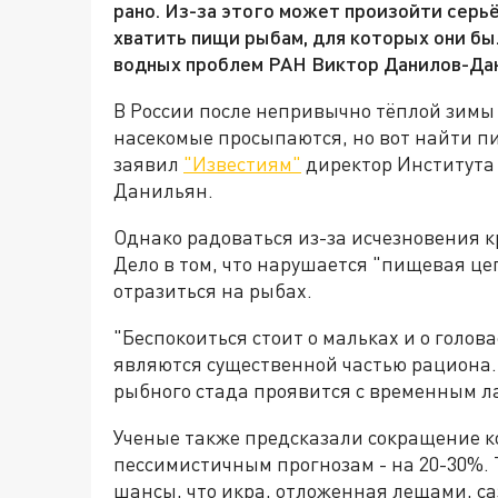
рано. Из-за этого может произойти серь
хватить пищи рыбам, для которых они бы
водных проблем РАН Виктор Данилов-Дан
В России после непривычно тёплой зимы м
насекомые просыпаются, но вот найти пи
заявил
"Известиям"
директор Института
Данильян.
Однако радоваться из-за исчезновения 
Дело в том, что нарушается "пищевая це
отразиться на рыбах.
"Беспокоиться стоит о мальках и о голов
являются существенной частью рациона.
рыбного стада проявится с временным лаг
Ученые также предсказали сокращение ко
пессимистичным прогнозам - на 20-30%.
шансы, что икра, отложенная лещами, с