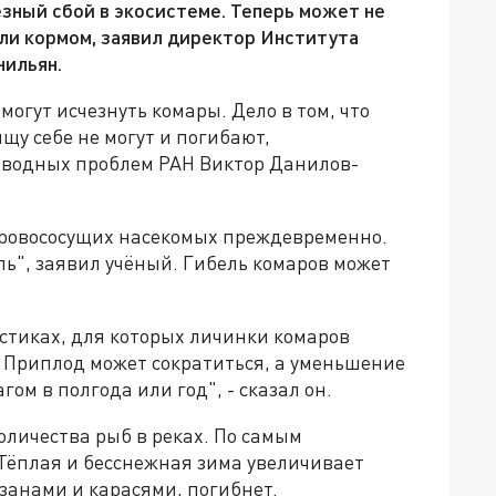
ёзный сбой в экосистеме. Теперь может не
ли кормом, заявил директор Института
ильян.
огут исчезнуть комары. Дело в том, что
щу себе не могут и погибают,
 водных проблем РАН Виктор Данилов-
кровососущих насекомых преждевременно.
пь", заявил учёный. Гибель комаров может
астиках, для которых личинки комаров
 Приплод может сократиться, а уменьшение
ом в полгода или год", - сказал он.
личества рыб в реках. По самым
 Тёплая и бесснежная зима увеличивает
азанами и карасями, погибнет.