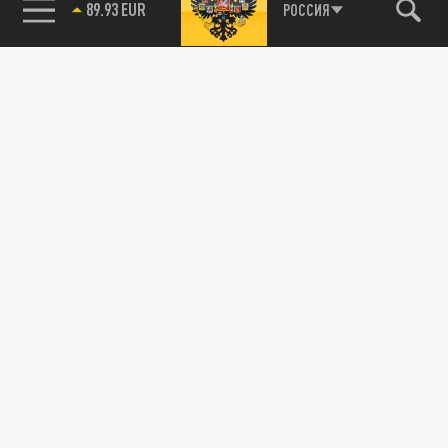
89.93 EUR
РОССИЯ
115093, г. Москва, переулок Партийный,
д.1, к.57, стр.3, эт.1, пом.I, ком.45
Тел.:
+7 (495) 374-77-73
info@tsargrad.tv
Адрес для пресс-релизов
press@tsargrad.tv