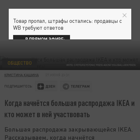
Товар пропал, штрафы остались: продавцы с
WB требуют ответов
В ПРЯМОМ ЭФИРЕ:
ОБЩЕСТВО
ФОТО: CFOTO/KEYSTONE PRESS AGENCY/GLOBALLOOKPRESS
КРИСТИНА КАШИНА
27 ИЮНЯ 23:31
ПОДПИШИТЕСЬ:
Когда начнётся большая распродажа IKEA и
кто может в ней участвовать
Большая распродажа закрывающейся IKEA.
Рассказываем, когда начнётся