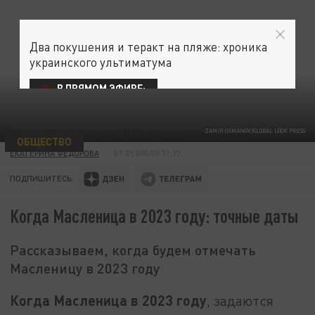
Два покушения и теракт на пляже: хроника
украинского ультиматума
В ПРЯМОМ ЭФИРЕ:
ZAMIR USMANOV/GLOBAL LOOK PRESS
ОБЩЕСТВО
ЕКАТЕРИНА ФЕДОРОВА
07 ФЕВРАЛЯ 11:27
ПОДПИШИТЕСЬ:
Когда Масленица в 2023 году: точные даты
Рассказываем, когда будем отмечать
Масленицу в 2023 году
Когда Масленица в 2023 году
, задаются