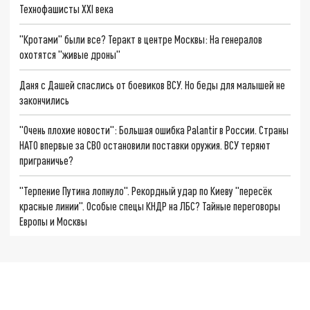
Технофашисты XXI века
"Кротами" были все? Теракт в центре Москвы: На генералов
охотятся "живые дроны"
Даня с Дашей спаслись от боевиков ВСУ. Но беды для малышей не
закончились
"Очень плохие новости": Большая ошибка Palantir в России. Страны
НАТО впервые за СВО остановили поставки оружия. ВСУ теряют
приграничье?
"Терпение Путина лопнуло". Рекордный удар по Киеву "пересёк
красные линии". Особые спецы КНДР на ЛБС? Тайные переговоры
Европы и Москвы