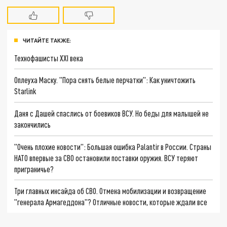
ЧИТАЙТЕ ТАКЖЕ:
Технофашисты XXI века
Оплеуха Маску. "Пора снять белые перчатки": Как уничтожить
Starlink
Даня с Дашей спаслись от боевиков ВСУ. Но беды для малышей не
закончились
"Очень плохие новости": Большая ошибка Palantir в России. Страны
НАТО впервые за СВО остановили поставки оружия. ВСУ теряют
приграничье?
Три главных инсайда об СВО. Отмена мобилизации и возвращение
"генерала Армагеддона"? Отличные новости, которые ждали все