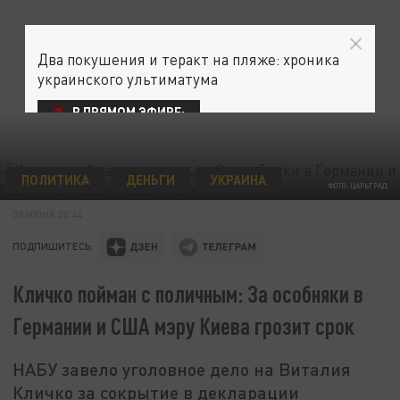
Два покушения и теракт на пляже: хроника
украинского ультиматума
В ПРЯМОМ ЭФИРЕ:
ПОЛИТИКА
ДЕНЬГИ
УКРАИНА
ФОТО: ЦАРЬГРАД
08 ИЮНЯ 20:44
ПОДПИШИТЕСЬ:
Кличко пойман с поличным: За особняки в
Германии и США мэру Киева грозит срок
НАБУ завело уголовное дело на Виталия
Кличко за сокрытие в декларации