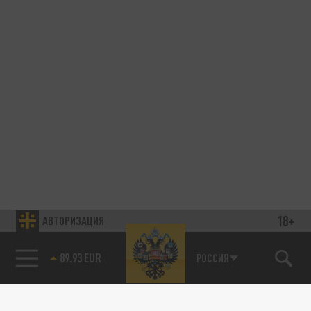
18+
АВТОРИЗАЦИЯ
89.93 EUR
РОССИЯ