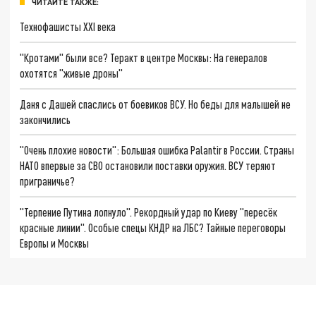
ЧИТАЙТЕ ТАКЖЕ:
Технофашисты XXI века
"Кротами" были все? Теракт в центре Москвы: На генералов
охотятся "живые дроны"
Даня с Дашей спаслись от боевиков ВСУ. Но беды для малышей не
закончились
"Очень плохие новости": Большая ошибка Palantir в России. Страны
НАТО впервые за СВО остановили поставки оружия. ВСУ теряют
приграничье?
"Терпение Путина лопнуло". Рекордный удар по Киеву "пересёк
красные линии". Особые спецы КНДР на ЛБС? Тайные переговоры
Европы и Москвы