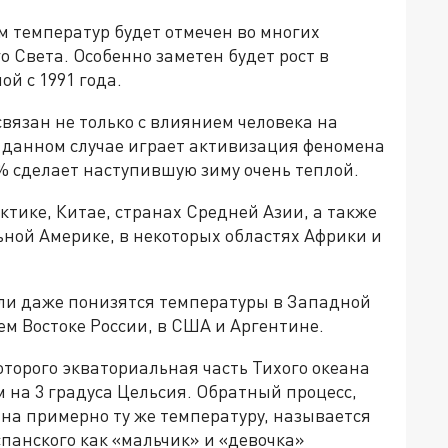
 температур будет отмечен во многих
о Света. Особенно заметен будет рост в
ой с 1991 года.
связан не только с влиянием человека на
в данном случае играет активизация феномена
% сделает наступившую зиму очень теплой.
тике, Китае, странах Средней Азии, а также
ьной Америке, в некоторых областях Африки и
или даже понизятся температуры в Западной
ем Востоке России, в США и Аргентине.
оторого экваториальная часть Тихого океана
м на 3 градуса Цельсия. Обратный процесс,
 на примерно ту же температуру, называется
панского как «мальчик» и «девочка»