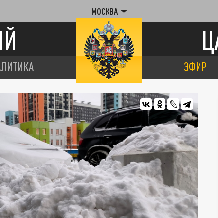
МОСКВА
ИЙ
Ц
АЛИТИКА
ЭФИР