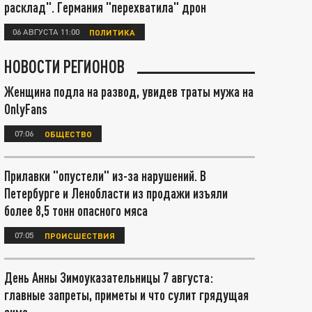
расклад". Германия "перехватила" дрон
06 АВГУСТА 11:00
ПОЛИТИКА
НОВОСТИ РЕГИОНОВ
Женщина подла на развод, увидев траты мужа на
OnlyFans
07:06
ОБЩЕСТВО
Прилавки "опустели" из-за нарушений. В
Петербурге и Ленобласти из продажи изъяли
более 8,5 тонн опасного мяса
07:05
ПРОИСШЕСТВИЯ
День Анны Зимоуказательницы 7 августа:
главные запреты, приметы и что сулит грядущая