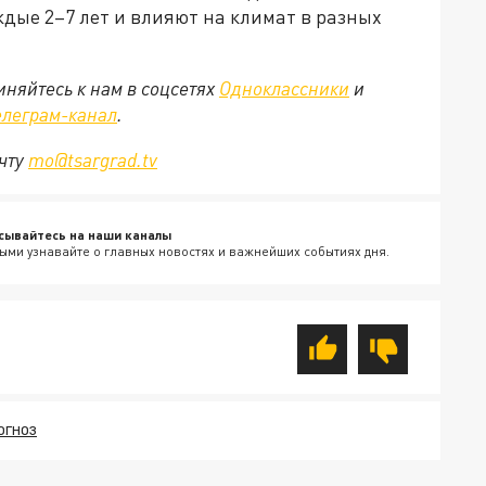
дые 2–7 лет и влияют на климат в разных
няйтесь к нам в соцсетях
Одноклассники
и
елеграм-канал
.
очту
mo@tsargrad.tv
сывайтесь на наши каналы
ыми узнавайте о главных новостях и важнейших событиях дня.
ОГНОЗ