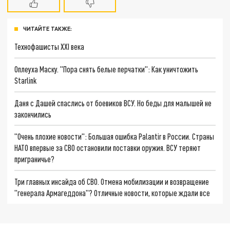
ЧИТАЙТЕ ТАКЖЕ:
Технофашисты XXI века
Оплеуха Маску. "Пора снять белые перчатки": Как уничтожить
Starlink
Даня с Дашей спаслись от боевиков ВСУ. Но беды для малышей не
закончились
"Очень плохие новости": Большая ошибка Palantir в России. Страны
НАТО впервые за СВО остановили поставки оружия. ВСУ теряют
приграничье?
Три главных инсайда об СВО. Отмена мобилизации и возвращение
"генерала Армагеддона"? Отличные новости, которые ждали все