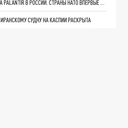
"ОЧЕНЬ ПЛОХИЕ НОВОСТИ": БОЛЬШАЯ ОШИБКА PALANTIR В РОССИИ. СТРАНЫ НАТО ВПЕРВЫЕ ЗА СВО ОСТАНОВИЛИ ПОСТАВКИ ОРУЖИЯ. ВСУ ТЕРЯЮТ ПРИГРАНИЧЬЕ?
О ИРАНСКОМУ СУДНУ НА КАСПИИ РАСКРЫТА