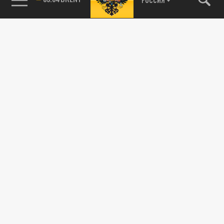
115093, г. Москва, переулок Партийный,
д.1, к.57, стр.3, эт.1, пом.I, ком.45
Тел.:
+7 (495) 374-77-73
info@tsargrad.tv
Адрес для пресс-релизов
press@tsargrad.tv
Средство массовой информации сетевое издание