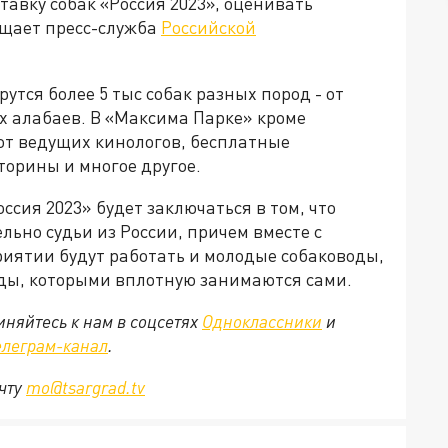
авку собак «Россия 2023», оценивать
общает пресс-служба
Российской
утся более 5 тыс собак разных пород - от
 алабаев. В «Максима Парке» кроме
от ведущих кинологов, бесплатные
торины и многое другое.
ссия 2023» будет заключаться в том, что
льно судьи из России, причем вместе с
иятии будут работать и молодые собаководы,
оды, которыми вплотную занимаются сами.
няйтесь к нам в соцсетях
Одноклассники
и
елеграм-канал
.
очту
mo@tsargrad.tv