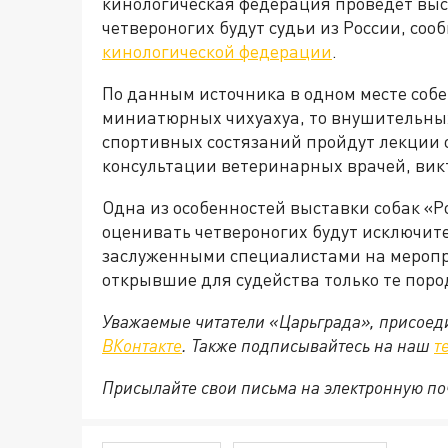
кинологическая федерация проведет выст
четвероногих будут судьи из России, со
кинологической федерации
.
По данным источника в одном месте собер
миниатюрных чихуахуа, то внушительных
спортивных состязаний пройдут лекции 
консультации ветеринарных врачей, вик
Одна из особенностей выставки собак «Ро
оценивать четвероногих будут исключите
заслуженными специалистами на меропр
открывшие для судейства только те пор
Уважаемые читатели «Царьграда», присоеди
ВКонтакте
. Также подписывайтесь на наш
т
Присылайте свои письма на электронную п