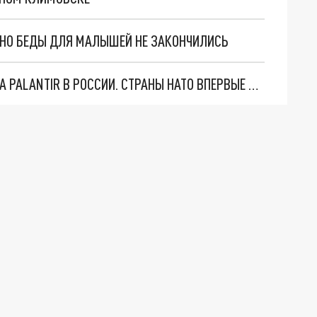
. НО БЕДЫ ДЛЯ МАЛЫШЕЙ НЕ ЗАКОНЧИЛИСЬ
"ОЧЕНЬ ПЛОХИЕ НОВОСТИ": БОЛЬШАЯ ОШИБКА PALANTIR В РОССИИ. СТРАНЫ НАТО ВПЕРВЫЕ ЗА СВО ОСТАНОВИЛИ ПОСТАВКИ ОРУЖИЯ. ВСУ ТЕРЯЮТ ПРИГРАНИЧЬЕ?