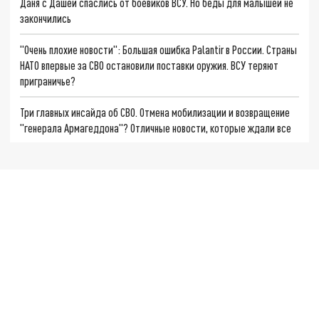
Даня с Дашей спаслись от боевиков ВСУ. Но беды для малышей не
закончились
"Очень плохие новости": Большая ошибка Palantir в России. Страны
НАТО впервые за СВО остановили поставки оружия. ВСУ теряют
приграничье?
Три главных инсайда об СВО. Отмена мобилизации и возвращение
"генерала Армагеддона"? Отличные новости, которые ждали все