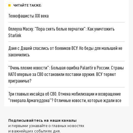
ЧИТАЙТЕ ТАКЖЕ:
Технофашисты XXI века
Оплеуха Маску. "Пора снять белые перчатки": Как уничтожить
Starlink
Даня с Дашей спаслись от боевиков ВСУ. Но беды для малышей не
закончились
"Очень плохие новости": Большая ошибка Palantir в России. Страны
НАТО впервые за СВО остановили поставки оружия. ВСУ теряют
приграничье?
Три главных инсайда об СВО. Отмена мобилизации и возвращение
"генерала Армагеддона"? Отличные новости, которые ждали все
Подписывайтесь на наши каналы
и первыми узнавайте о главных новостях
и важнейших событиях дня.