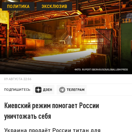
ПОЛИТИКА
ЭКСКЛЮЗИВ
ФОТО: RUPERT OBERHÄUSER/GLOBALLOOKPRESS
09 АВГУСТА 22:06
ПОДПИШИТЕСЬ:
Киевский режим помогает России
уничтожать себя
Украина продаёт России титан для