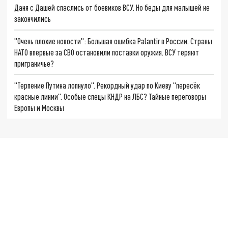
Даня с Дашей спаслись от боевиков ВСУ. Но беды для малышей не
закончились
"Очень плохие новости": Большая ошибка Palantir в России. Страны
НАТО впервые за СВО остановили поставки оружия. ВСУ теряют
приграничье?
"Терпение Путина лопнуло". Рекордный удар по Киеву "пересёк
красные линии". Особые спецы КНДР на ЛБС? Тайные переговоры
Европы и Москвы