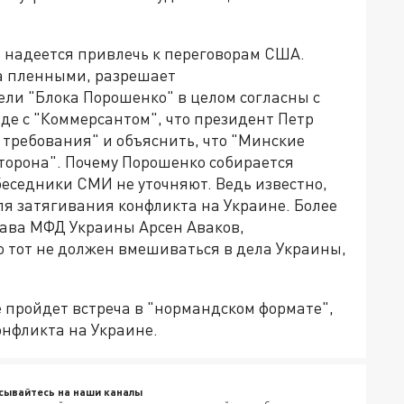
 надеется привлечь к переговорам США.
а пленными, разрешает
ели "Блока Порошенко" в целом согласны с
де с "Коммерсантом", что президент Петр
требования" и объяснить, что "Минские
торона". Почему Порошенко собирается
беседники СМИ не уточняют. Ведь известно,
ля затягивания конфликта на Украине. Более
глава МФД Украины Арсен Аваков,
о тот не должен вмешиваться в дела Украины,
е пройдет встреча в "нормандском формате",
онфликта на Украине.
сывайтесь на наши каналы