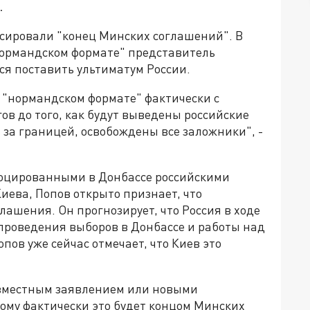
.
сировали "конец Минских соглашений". В
нормандском формате" представитель
я поставить ультиматум России.
 "нормандском формате" фактически с
в до того, как будут выведены российские
 за границей, освобождены все заложники", -
слоцированными в Донбассе российскими
иева, Попов открыто признает, что
лашения. Он прогнозирует, что Россия в ходе
проведения выборов в Донбассе и работы над
пов уже сейчас отмечает, что Киев это
овместным заявлением или новыми
тому фактически это будет концом Минских