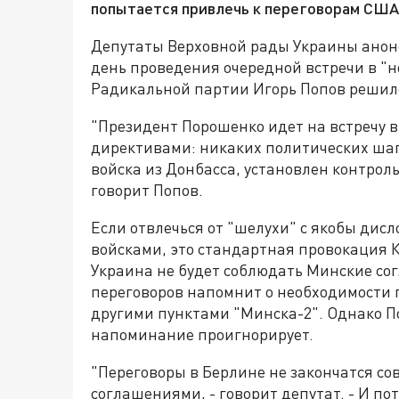
попытается привлечь к переговорам США
Депутаты Верховной рады Украины анон
день проведения очередной встречи в "
Радикальной партии Игорь Попов решилс
"Президент Порошенко идет на встречу в
директивами: никаких политических шаго
войска из Донбасса, установлен контроль
говорит Попов.
Если отвлечься от "шелухи" с якобы ди
войсками, это стандартная провокация К
Украина не будет соблюдать Минские сог
переговоров напомнит о необходимости 
другими пунктами "Минска-2". Однако По
напоминание проигнорирует.
"Переговоры в Берлине не закончатся с
соглашениями, - говорит депутат. - И по