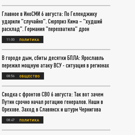
Главное в ИноСМИ 6 августа: По Геленджику
ударили "случайно". Сюрприз Кима – "худший
расклад". Германия "перехватила" дрон
11:00
ПОЛИТИКА
В городе дым, сбиты десятки БПЛА: Ярославль
пережил мощную атаку ВСУ - ситуация в регионах
08:56
ОБЩЕСТВО
Сводка с фронтов СВО 6 августа: Так вот зачем
Путин срочно начал ротацию генералов. Наши в
Орехове. Заход в Славянск и штурм Чернигова
08:47
ПОЛИТИКА