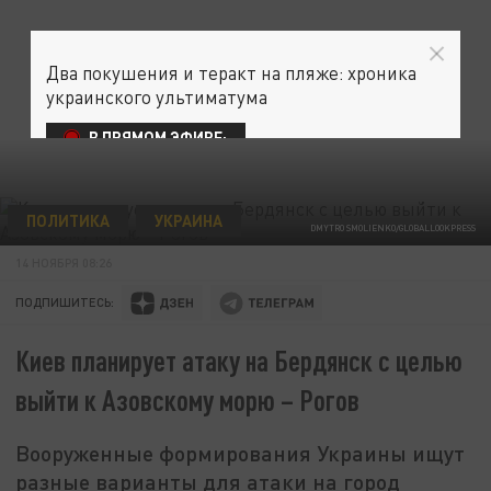
Два покушения и теракт на пляже: хроника
украинского ультиматума
В ПРЯМОМ ЭФИРЕ:
ПОЛИТИКА
УКРАИНА
DMYTRO SMOLIENKO/GLOBALLOOKPRESS
14 НОЯБРЯ 08:26
ПОДПИШИТЕСЬ:
Киев планирует атаку на Бердянск с целью
выйти к Азовскому морю – Рогов
Вооруженные формирования Украины ищут
разные варианты для атаки на город