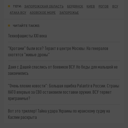
ТЕГИ:
ЗАПОРОЖСКАЯ ОБЛАСТЬ
БЕРДЯНСК
КИЕВ
РОГОВ
ВСУ
АТАКА ВСУ
АЗОВСКОЕ МОРЕ
ЗАПОРОЖЬЕ
ЧИТАЙТЕ ТАКЖЕ:
Технофашисты XXI века
"Кротами" были все? Теракт в центре Москвы: На генералов
охотятся "живые дроны"
Даня с Дашей спаслись от боевиков ВСУ. Но беды для малышей не
закончились
"Очень плохие новости": Большая ошибка Palantir в России. Страны
НАТО впервые за СВО остановили поставки оружия. ВСУ теряют
приграничье?
Вот это триллер! Тайна удара Украины по иранскому судну на
Каспии раскрыта