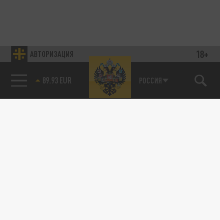
18+
АВТОРИЗАЦИЯ
89.93 EUR
РОССИЯ