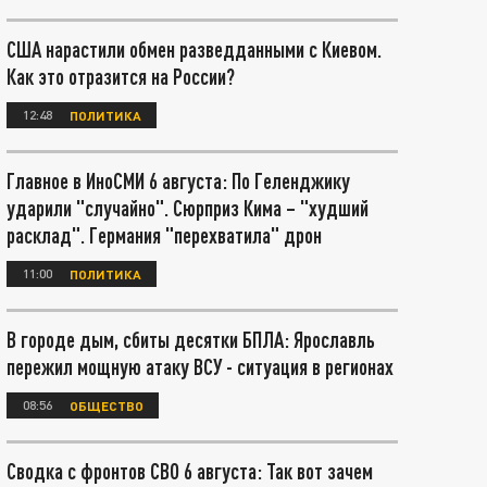
США нарастили обмен разведданными с Киевом.
Как это отразится на России?
12:48
ПОЛИТИКА
Главное в ИноСМИ 6 августа: По Геленджику
ударили "случайно". Сюрприз Кима – "худший
расклад". Германия "перехватила" дрон
11:00
ПОЛИТИКА
В городе дым, сбиты десятки БПЛА: Ярославль
пережил мощную атаку ВСУ - ситуация в регионах
08:56
ОБЩЕСТВО
Сводка с фронтов СВО 6 августа: Так вот зачем