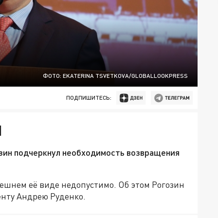
ФОТО: EKATERINA TSVETKOVA/GLOBALLOOKPRESS
ПОДПИШИТЕСЬ:
Н
зин подчеркнул необходимость возвращения
нешнем её виде недопустимо. Об этом Рогозин
енту Андрею Руденко.