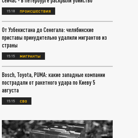
сейчас - в Петербурге раскрыли убийство
15:18
ПРОИСШЕСТВИЯ
От Узбекистана до Сенегала: челябинские
приставы принудительно удалили мигрантов из
страны
15:15
МИГРАНТЫ
Bosch, Toyota, PUMA: какие западные компании
пострадали от ракетного удара по Киеву 5
августа
15:15
СВО