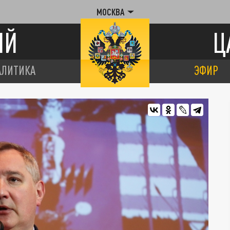
МОСКВА
ИЙ
Ц
АЛИТИКА
ЭФИР