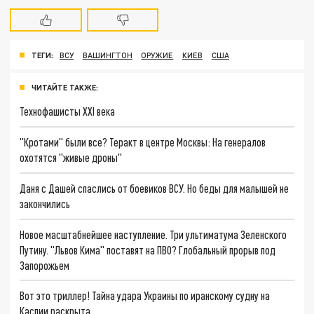
ТЕГИ:
ВСУ
ВАШИНГТОН
ОРУЖИЕ
КИЕВ
США
ЧИТАЙТЕ ТАКЖЕ:
Технофашисты XXI века
"Кротами" были все? Теракт в центре Москвы: На генералов
охотятся "живые дроны"
Даня с Дашей спаслись от боевиков ВСУ. Но беды для малышей не
закончились
Новое масштабнейшее наступление. Три ультиматума Зеленского
Путину. "Львов Кима" поставят на ПВО? Глобальный прорыв под
Запорожьем
Вот это триллер! Тайна удара Украины по иранскому судну на
Каспии раскрыта