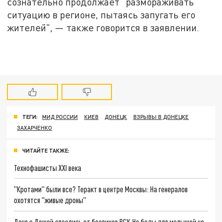
сознательно продолжает "размораживать"
ситуацию в регионе, пытаясь запугать его
жителей", — также говорится в заявлении.
ТЕГИ:
МИД РОССИИ
КИЕВ
ДОНЕЦК
ВЗРЫВЫ В ДОНЕЦКЕ
ЗАХАРЧЕНКО
ЧИТАЙТЕ ТАКЖЕ:
Технофашисты XXI века
"Кротами" были все? Теракт в центре Москвы: На генералов
охотятся "живые дроны"
Даня с Дашей спаслись от боевиков ВСУ. Но беды для малышей не