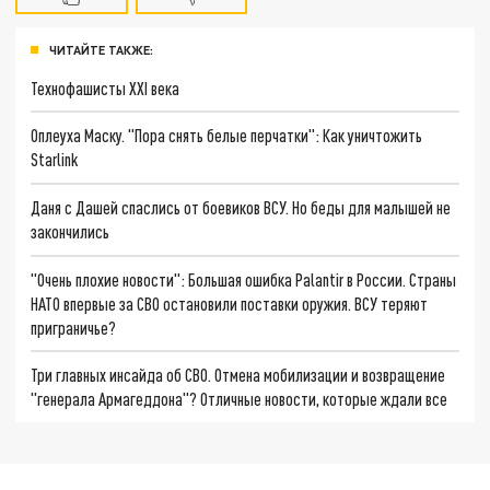
ЧИТАЙТЕ ТАКЖЕ:
Технофашисты XXI века
Оплеуха Маску. "Пора снять белые перчатки": Как уничтожить
Starlink
Даня с Дашей спаслись от боевиков ВСУ. Но беды для малышей не
закончились
"Очень плохие новости": Большая ошибка Palantir в России. Страны
НАТО впервые за СВО остановили поставки оружия. ВСУ теряют
приграничье?
Три главных инсайда об СВО. Отмена мобилизации и возвращение
"генерала Армагеддона"? Отличные новости, которые ждали все