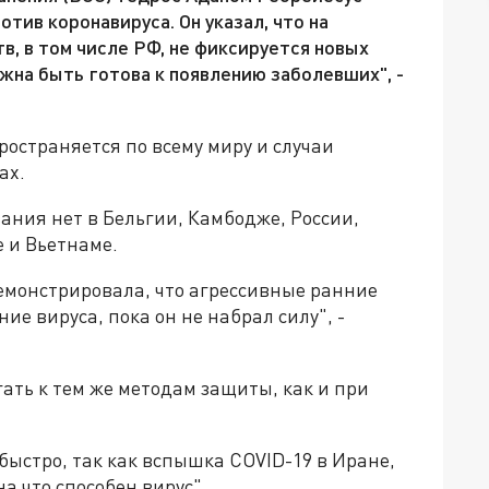
тив коронавируса. Он указал, что на
в, в том числе РФ, не фиксируется новых
жна быть готова к появлению заболевших", -
ространяется по всему миру и случаи
ах.
вания нет в Бельгии, Камбодже, России,
 и Вьетнаме.
емонстрировала, что агрессивные ранние
е вируса, пока он не набрал силу", -
ать к тем же методам защиты, как и при
быстро, так как вспышка COVID-19 в Иране,
а что способен вирус".