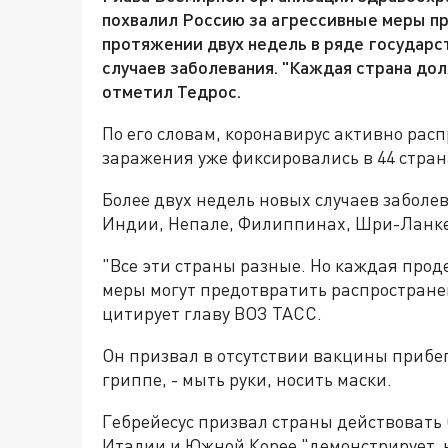
похвалил Россию за агрессивные меры про
протяжении двух недель в ряде государст
случаев заболевания. "Каждая страна дол
отметил Тедрос.
По его словам, коронавирус активно расп
заражения уже фиксировались в 44 стран
Более двух недель новых случаев заболе
Индии, Непале, Филиппинах, Шри-Ланке
"Все эти страны разные. Но каждая прод
меры могут предотвратить распространени
цитирует главу ВОЗ ТАСС.
Он призвал в отсутствии вакцины прибег
гриппе, - мыть руки, носить маски.
Гебрейесус призвал страны действовать 
Италии и Южной Корее "демонстрирует, н