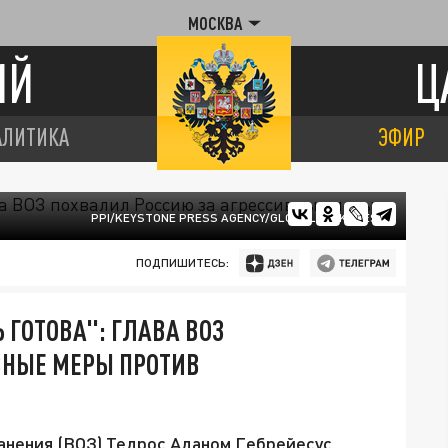
МОСКВА
ИЙ
Ц
АЛИТИКА
ЭФИР
PPI/KEYSTONE PRESS AGENCY/GLOBALLOOKPRESS
ПОДПИШИТЕСЬ:
ГОТОВА": ГЛАВА ВОЗ
ВНЫЕ МЕРЫ ПРОТИВ
анения (ВОЗ) Тедрос Аданом Гебрейесус