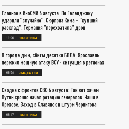
Главное в ИноСМИ 6 августа: По Геленджику
ударили "случайно". Сюрприз Кима – "худший
расклад". Германия "перехватила" дрон
11:00
ПОЛИТИКА
В городе дым, сбиты десятки БПЛА: Ярославль
пережил мощную атаку ВСУ - ситуация в регионах
08:56
ОБЩЕСТВО
Сводка с фронтов СВО 6 августа: Так вот зачем
Путин срочно начал ротацию генералов. Наши в
Орехове. Заход в Славянск и штурм Чернигова
08:47
ПОЛИТИКА