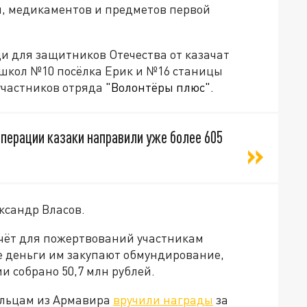
ды, медикаментов и предметов первой
и для защитников Отечества от казачат
школ №10 посёлка Ерик и №16 станицы
участников отряда
"Волонтёры плюс".
операции казаки направили уже более 605
ксандр Власов.
чёт для пожертвований участникам
е деньги им закупают обмундирование,
и собрано 50,7 млн рублей.
ольцам из Армавира
вручили награды
за