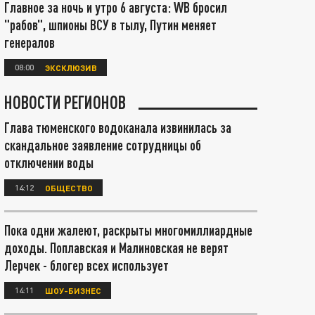
Главное за ночь и утро 6 августа: WB бросил
"рабов", шпионы ВСУ в тылу, Путин меняет
генералов
08:00
ЭКСКЛЮЗИВ
НОВОСТИ РЕГИОНОВ
Глава тюменского водоканала извинилась за
скандальное заявление сотрудницы об
отключении воды
14:12
ОБЩЕСТВО
Пока одни жалеют, раскрыты многомиллиардные
доходы. Поплавская и Малиновская не верят
Лерчек - блогер всех использует
14:11
ШОУ-БИЗНЕС