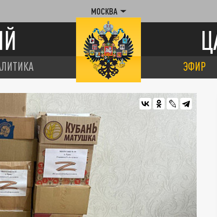
МОСКВА
ИЙ
Ц
АЛИТИКА
ЭФИР