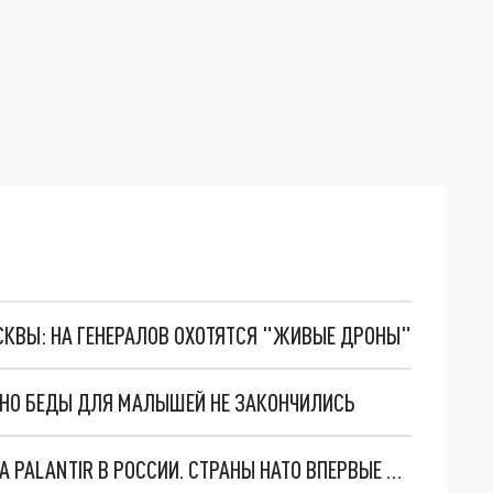
ОСКВЫ: НА ГЕНЕРАЛОВ ОХОТЯТСЯ "ЖИВЫЕ ДРОНЫ"
. НО БЕДЫ ДЛЯ МАЛЫШЕЙ НЕ ЗАКОНЧИЛИСЬ
"ОЧЕНЬ ПЛОХИЕ НОВОСТИ": БОЛЬШАЯ ОШИБКА PALANTIR В РОССИИ. СТРАНЫ НАТО ВПЕРВЫЕ ЗА СВО ОСТАНОВИЛИ ПОСТАВКИ ОРУЖИЯ. ВСУ ТЕРЯЮТ ПРИГРАНИЧЬЕ?