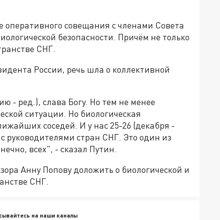
е оперативного совещания с членами Совета
биологической безопасности. Причём не только
странстве СНГ.
зидента России, речь шла о коллективной
ю - ред.), слава Богу. Но тем не менее
еской ситуации. Но биологическая
лижайших соседей. И у нас 25-26 (декабря -
 с руководителями стран СНГ. Это один из
нечно, всех", - сказал Путин.
зора Анну Попову доложить о биологической и
анстве СНГ.
сывайтесь на наши каналы