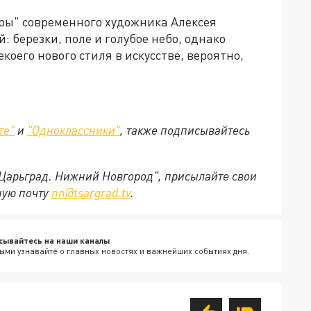
оры" современного художника Алексея
березки, поле и голубое небо, однако
оего нового стиля в искусстве, вероятно,
те"
и
"Одноклассники"
,
также подписывайтесь
"Царьград. Нижний Новгород", присылайте свои
ную почту
nn@tsargrad.tv
.
сывайтесь на наши каналы
ыми узнавайте о главных новостях и важнейших событиях дня.