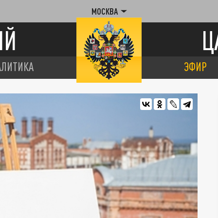
МОСКВА
ИЙ
Ц
АЛИТИКА
ЭФИР