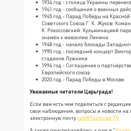
1934 год - столица Украины перенесе
1941 год - сообщения о военных дей
1945 год - Парад Победы на Красн
Советского Союза Г. К. Жуков. Ком
К. Рокоссовский. Кульминацией пар
знамён к мавзолею Ленина.
1948 год - начало блокады Западно
1990 год - последний концерт Викто
стадионе Лужники.
1994 год - Соглашение о партнёрств
Европейского союза.
2020 год - Парад Победы в Москве.
Уважаемые читатели Царьграда!
Если вам есть чем поделиться с редакци
свои наблюдения, вопросы и новости на 
электронную почту
spb@Tsargrad.TV
А также присоединяйтесь к нам в "
Яндек