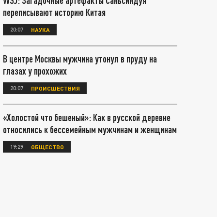
WSJ: Загадочные артефакты Саньсиндуя
переписывают историю Китая
20:07
НАУКА
В центре Москвы мужчина утонул в пруду на
глазах у прохожих
20:07
ПРОИСШЕСТВИЯ
«Холостой что бешеный»: Как в русской деревне
относились к бессемейным мужчинам и женщинам
19:29
ОБЩЕСТВО