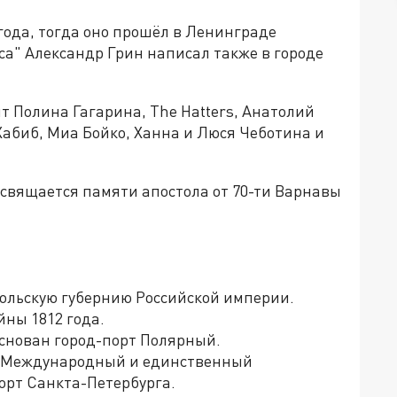
года, тогда оно прошёл в Ленинграде
са" Александр Грин написал также в городе
т Полина Гагарина, The Hatters, Анатолий
Хабиб, Миа Бойко, Ханна и Люся Чеботина и
свящается памяти апостола от 70-ти Варнавы
одольскую губернию Российской империи.
йны 1812 года.
 основан город-порт Полярный.
о, Международный и единственный
орт Санкта-Петербурга.