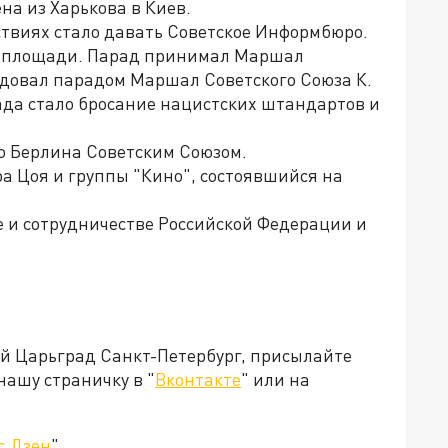
на из Харькова в Киев.
ствиях стало давать Советское Информбюро.
ой площади. Парад принимал Маршал
андовал парадом Маршал Советского Союза К.
ада стало бросание нацистских штандартов и
го Берлина Советским Союзом.
ра Цоя и группы "Кино", состоявшийся на
е и сотрудничестве Российской Федерации и
ей Царьград Санкт-Петербург, присылайте
нашу страничку в "
Вконтакте
" или на
с.Дзен
".