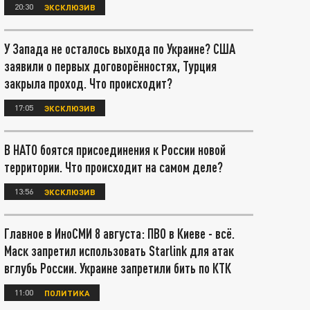
20:30
ЭКСКЛЮЗИВ
У Запада не осталось выхода по Украине? США
заявили о первых договорённостях, Турция
закрыла проход. Что происходит?
17:05
ЭКСКЛЮЗИВ
В НАТО боятся присоединения к России новой
территории. Что происходит на самом деле?
13:56
ЭКСКЛЮЗИВ
Главное в ИноСМИ 8 августа: ПВО в Киеве - всё.
Маск запретил использовать Starlink для атак
вглубь России. Украине запретили бить по КТК
11:00
ПОЛИТИКА