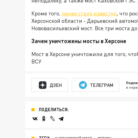
неподалеку, а также мост Каховской ГЭС.
Кроме того,
ранее стало известно
, что р
Херсонской области - Дарьевский автом
Нововасильевский мост. Все три моста д
Зачем уничтожены мосты в Херсоне
Мост в Херсоне уничтожили для того, чт
ВСУ
Подпи
ДЗЕН
ТЕЛЕГРАМ
и перв
ПОДЕЛИТЬСЯ: