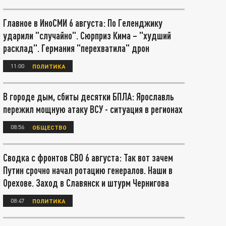
Главное в ИноСМИ 6 августа: По Геленджику
ударили "случайно". Сюрприз Кима – "худший
расклад". Германия "перехватила" дрон
11:00
ПОЛИТИКА
В городе дым, сбиты десятки БПЛА: Ярославль
пережил мощную атаку ВСУ - ситуация в регионах
08:56
ОБЩЕСТВО
Сводка с фронтов СВО 6 августа: Так вот зачем
Путин срочно начал ротацию генералов. Наши в
Орехове. Заход в Славянск и штурм Чернигова
08:47
ПОЛИТИКА