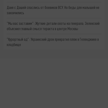
Даня с Дашей спаслись от боевиков ВСУ. Но беды для малышей не
закончились
"Мы вас заставим": Жуткие детали охоты на генерала. Зеленский
объяснил главный смысл теракта в центре Москвы
"Курортный ад": Украинский дрон превратил пляж в Геленджике в
кладбище