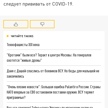
следует прививать от COVID-19.
ЧИТАЙТЕ ТАКЖЕ:
Технофашисты XXI века
"Кротами" были все? Теракт в центре Москвы: На генералов
охотятся "живые дроны"
Даня с Дашей спаслись от боевиков ВСУ. Но беды для малышей не
закончились
"Очень плохие новости": Большая ошибка Palantir в России. Страны
НАТО впервые за СВО остановили поставки оружия. ВСУ теряют
приграничье?
Вот это триллер! Тайна удара Украины по иранскому судну на