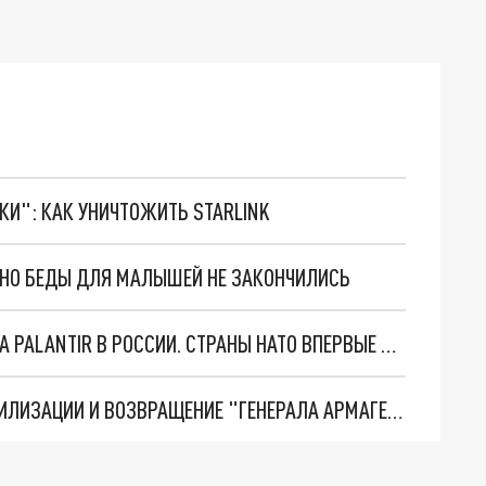
ТКИ": КАК УНИЧТОЖИТЬ STARLINK
. НО БЕДЫ ДЛЯ МАЛЫШЕЙ НЕ ЗАКОНЧИЛИСЬ
"ОЧЕНЬ ПЛОХИЕ НОВОСТИ": БОЛЬШАЯ ОШИБКА PALANTIR В РОССИИ. СТРАНЫ НАТО ВПЕРВЫЕ ЗА СВО ОСТАНОВИЛИ ПОСТАВКИ ОРУЖИЯ. ВСУ ТЕРЯЮТ ПРИГРАНИЧЬЕ?
ТРИ ГЛАВНЫХ ИНСАЙДА ОБ СВО. ОТМЕНА МОБИЛИЗАЦИИ И ВОЗВРАЩЕНИЕ "ГЕНЕРАЛА АРМАГЕДДОНА"? ОТЛИЧНЫЕ НОВОСТИ, КОТОРЫЕ ЖДАЛИ ВСЕ