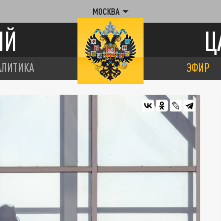
МОСКВА
ИЙ
Ц
АЛИТИКА
ЭФИР