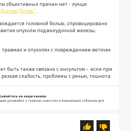
сли объективных причин нет - лучше
"Доктор Питер"
.
овождается головной болью, спровоцировано
азвитие опухоли поджелудочной железы,
ри травмах и опухолях с повреждением веточек
т быть также связано с инсультом - если при
 резкая слабость, проблемы с речью, тошнота.
сывайтесь на наши каналы
ыми узнавайте о главных новостях и важнейших событиях дня.