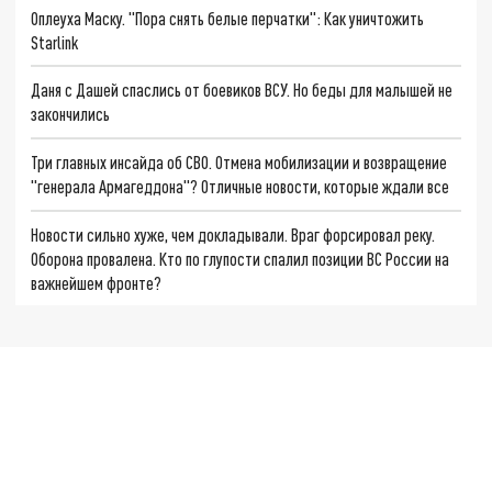
Оплеуха Маску. "Пора снять белые перчатки": Как уничтожить
Starlink
Даня с Дашей спаслись от боевиков ВСУ. Но беды для малышей не
закончились
Три главных инсайда об СВО. Отмена мобилизации и возвращение
"генерала Армагеддона"? Отличные новости, которые ждали все
Новости сильно хуже, чем докладывали. Враг форсировал реку.
Оборона провалена. Кто по глупости спалил позиции ВС России на
важнейшем фронте?