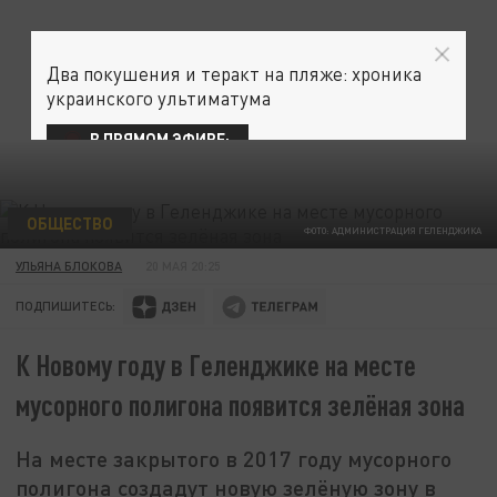
Два покушения и теракт на пляже: хроника
украинского ультиматума
В ПРЯМОМ ЭФИРЕ:
ОБЩЕСТВО
ФОТО: АДМИНИСТРАЦИЯ ГЕЛЕНДЖИКА
УЛЬЯНА БЛОКОВА
20 МАЯ 20:25
ПОДПИШИТЕСЬ:
К Новому году в Геленджике на месте
мусорного полигона появится зелёная зона
На месте закрытого в 2017 году мусорного
полигона создадут новую зелёную зону в