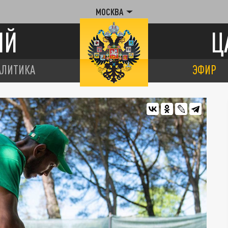
МОСКВА
ИЙ
Ц
АЛИТИКА
ЭФИР