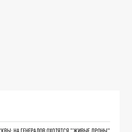
ОСКВЫ: НА ГЕНЕРАЛОВ ОХОТЯТСЯ "ЖИВЫЕ ДРОНЫ"