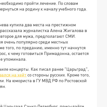
й необходимо пройти лечение. По словам
ернуться на родину к началу учебного года.
ачева купила два места на престижном
 рассказала журналистка Алена Жигалова в
а второе для мужа, предполагают СМИ.
ия очень популярно среди местных
е того, по преданию, именно тут начнутся
ос, к чему готовиться Примадонна, остается
не упоминала.
иле концерты. Как писал ранее "Царьград",
вался на хейт
со стороны русских. Кроме того,
и. На юмориста в ГУ МВД РФ по Ростовской
ян.
ей Царьград Санкт-Петербург, присылайте