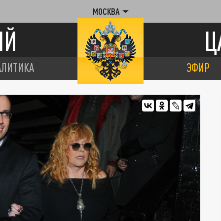
МОСКВА
ИЙ
Ц
АЛИТИКА
ЭФИР