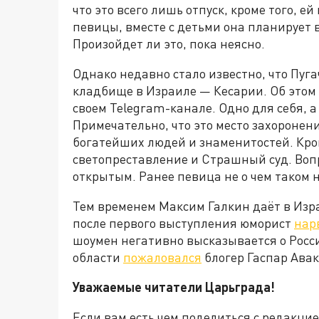
что это всего лишь отпуск, кроме того, е
певицы, вместе с детьми она планирует в
Произойдет ли это, пока неясно.
Однако недавно стало известно, что Пуг
кладбище в Израиле — Кесарии. Об этом
своем Telegram-канале. Одно для себя, 
Примечательно, что это место захоронен
богатейших людей и знаменитостей. Кром
светопреставление и Страшный суд. Вопр
открытым. Ранее певица не о чем таком 
Тем временем Максим Галкин даёт в Изра
после первого выступления юморист
нар
шоумен негативно высказывается о Росси
области
пожаловался
блогер Гаспар Авак
Уважаемые читатели Царьграда!
Если вам есть чем поделиться с редакци