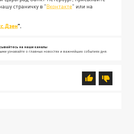
нашу страничку в "
Вконтакте
" или на
с.Дзен
".
сывайтесь на наши каналы
ыми узнавайте о главных новостях и важнейших событиях дня.