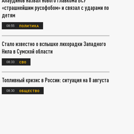
Алаудинов назвал нового главкома ВСУ
«страшнейшим русофобом» и связал с ударами по
детям
08:55
ПОЛИТИКА
Стало известно о вспышке лихорадки Западного
Нила в Сумской области
08:33
СВО
Топливный кризис в России: ситуация на 8 августа
08:30
ОБЩЕСТВО