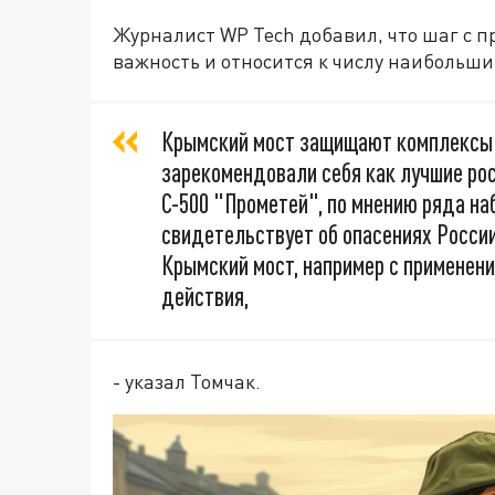
Журналист WP Tech добавил, что шаг с п
важность и относится к числу наибольши
Крымский мост защищают комплексы "
зарекомендовали себя как лучшие ро
С-500 "Прометей", по мнению ряда на
свидетельствует об опасениях Росси
Крымский мост, например с применен
действия,
- указал Томчак.