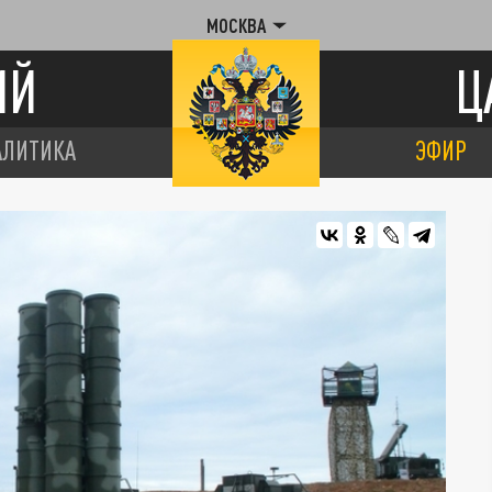
МОСКВА
ИЙ
Ц
АЛИТИКА
ЭФИР