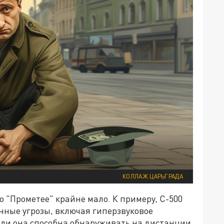
КОЛЛАЖ ЦАРЬГРАДА
о "Прометее" крайне мало. К примеру, С-500
нные угрозы, включая гиперзвуковое
ели она способна обнаруживать на дистанции