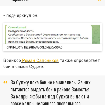
- подчеркнул он.
СКРИНШОТ: TELEGRAM/COLONELCASSAD
Военкор
Роман Сапоньков
также опровергает
бои в самой Судже.
За Суджу пока бои не начинались. За них
пытаются выдать бои в районе Замостья.
За кадры якобы из-под Суджи выдают и
вовсе кадры недавнего провального