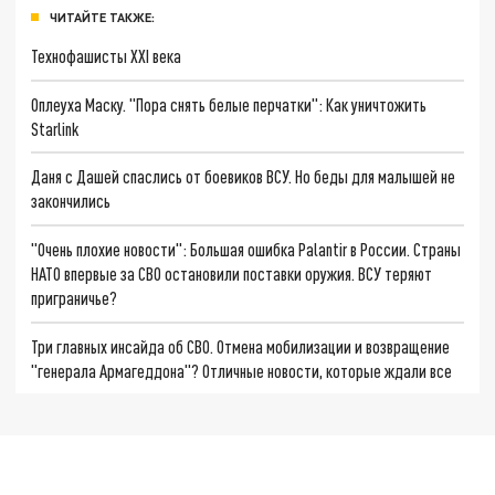
ЧИТАЙТЕ ТАКЖЕ:
Технофашисты XXI века
Оплеуха Маску. "Пора снять белые перчатки": Как уничтожить
Starlink
Даня с Дашей спаслись от боевиков ВСУ. Но беды для малышей не
закончились
"Очень плохие новости": Большая ошибка Palantir в России. Страны
НАТО впервые за СВО остановили поставки оружия. ВСУ теряют
приграничье?
Три главных инсайда об СВО. Отмена мобилизации и возвращение
"генерала Армагеддона"? Отличные новости, которые ждали все