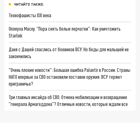
ЧИТАЙТЕ ТАКЖЕ:
Технофашисты XXI века
Оплеуха Маску. "Пора снять белые перчатки": Как уничтожить
Starlink
Даня с Дашей спаслись от боевиков ВСУ. Но беды для малышей не
закончились
"Очень плохие новости": Большая ошибка Palantir в России. Страны
НАТО впервые за СВО остановили поставки оружия. ВСУ теряют
приграничье?
Три главных инсайда об СВО. Отмена мобилизации и возвращение
"генерала Армагеддона"? Отличные новости, которые ждали все