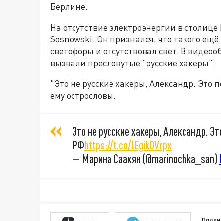
Берлине.
На отсутствие электроэнергии в столице
Sosnowski‏. Он признался, что такого ещё не видел - чтобы в целом районе не работали
светофоры и отсутствовал свет. В видео
вызвали пресловутые "русские хакеры".
"Это не русские хакеры, Александр. Это 
ему острословы.
Это не русские хакеры, Александр. Э
РФ
https://t.co/lEgikOVrpx
— Марина Саакян (@marinochka_san)
Подпи