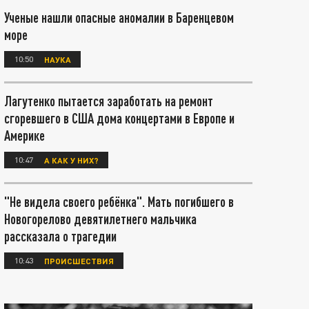
Ученые нашли опасные аномалии в Баренцевом
море
10:50
НАУКА
Лагутенко пытается заработать на ремонт
сгоревшего в США дома концертами в Европе и
Америке
10:47
А КАК У НИХ?
"Не видела своего ребёнка". Мать погибшего в
Новогорелово девятилетнего мальчика
рассказала о трагедии
10:43
ПРОИСШЕСТВИЯ