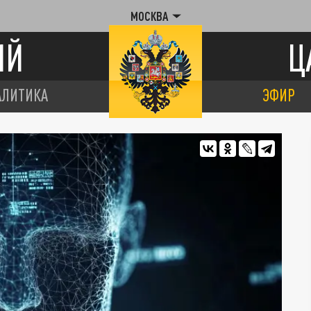
МОСКВА
ИЙ
Ц
АЛИТИКА
ЭФИР