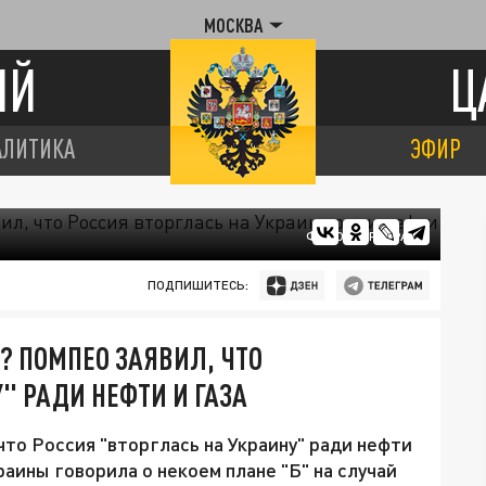
МОСКВА
ИЙ
Ц
АЛИТИКА
ЭФИР
ФОТО: ЦАРЬГРАД
ПОДПИШИТЕСЬ:
А? ПОМПЕО ЗАЯВИЛ, ЧТО
" РАДИ НЕФТИ И ГАЗА
то Россия "вторглась на Украину" ради нефти
раины говорила о некоем плане "Б" на случай