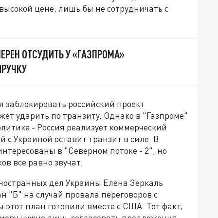
высокой цене, лишь бы не сотрудничать с
ЕРЕН ОТСУДИТЬ У «ГАЗПРОМА»
РУЧКУ
 заблокировать российский проект
ожет ударить по транзиту. Однако в "Газпроме"
олитике - Россия реализует коммерческий
 с Украиной оставит транзит в силе. В
интересованы в "Северном потоке - 2", но
ов все равно звучат.
ностранных дел Украины Елена Зеркаль
н "Б" на случай провала переговоров с
ы этот план готовили вместе с США. Тот факт,
 Киеву нужно лишь согласовать предложения