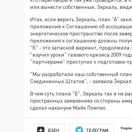
или вынести собственные, Зеркаль, види
Итак, если верить Зеркаль, план "А" за
приложения к Соглашению об ассоциации
энергетическое пространство после заве
приложения к соглашению должны получ
"Б" - это запасной вариант, продолжила
"изучил уроки" газового кризиса 2009 го
"партнерами" приступил к подготовке п
"Мы разработали наш собственный план
Соединенных Штатов", - заявила Зеркал
В чем суть плана "Б", Зеркаль так и не ра
пространных заявлениях со стороны амер
сделал накануне Майк Помпео.
Подпи
ДЗЕН
ТЕЛЕГРАМ