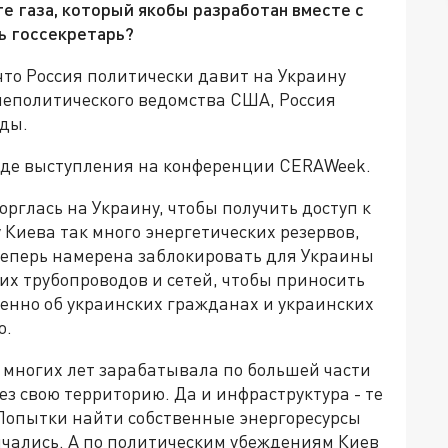
те газа, который якобы разработан вместе с
ь госсекретарь?
то Россия политически давит на Украину
неполитического ведомства США, Россия
оды.
оде выступления на конференции CERAWeek.
торглась на Украину, чтобы получить доступ к
 Киева так много энергетических резервов,
 теперь намерена заблокировать для Украины
их трубопроводов и сетей, чтобы приносить
менно об украинских гражданах и украинских
о.
 многих лет зарабатывала по большей части
ез свою территорию. Да и инфраструктура - те
 Попытки найти собственные энергоресурсы
енчались. А по политическим убеждениям Киев