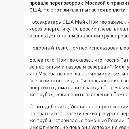
провала переговоров с Москвой о транзи
США. Не этот ли план пытается воплотит
Госсекретарь США Майк Помпео заявил, ч
через энергетику. По версии главы внеш
использует в таком давлении трубопров
Подобный тезис Помпео использовал в х
Более того, Помпео сказал, что Россия "в
ее нефтяным и газовым резервам". Мол, у
что Москва не смогла с этим мириться и
все возможности для "использования сво
энергию в дома своих граждан" - речь и
же трубах, если верить заявлению Помпе
Стоит добавить, Украина на протяжении
на транзите энергетических ресурсов чер
же трубы - строилась с помощью России.
имеют место, но пока они успехом не ув