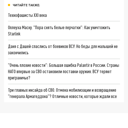
ЧИТАЙТЕ ТАКЖЕ:
Технофашисты XXI века
Оплеуха Маску. "Пора снять белые перчатки": Как уничтожить
Starlink
Даня с Дашей спаслись от боевиков ВСУ. Но беды для малышей не
закончились
"Очень плохие новости": Большая ошибка Palantir в России. Страны
НАТО впервые за СВО остановили поставки оружия. ВСУ теряют
приграничье?
Три главных инсайда об СВО. Отмена мобилизации и возвращение
"генерала Армагеддона"? Отличные новости, которые ждали все