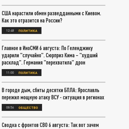
США нарастили обмен разведданными с Киевом.
Как это отразится на России?
12:48
ПОЛИТИКА
Главное в ИноСМИ 6 августа: По Геленджику
ударили "случайно". Сюрприз Кима – "худший
расклад". Германия "перехватила" дрон
11:00
ПОЛИТИКА
В городе дым, сбиты десятки БПЛА: Ярославль
пережил мощную атаку ВСУ - ситуация в регионах
08:56
ОБЩЕСТВО
Сводка с фронтов СВО 6 августа: Так вот зачем