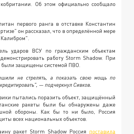
икобритании. Об этом официально сообщало
итан первого ранга в отставке Константин
ртизе" он рассказал, что в определённой мере
"Калибром".
ель ударов ВСУ по гражданским объектам
одемонстрировать работу Storm Shadow. При
не были защищены системой ПВО.
ешили не стрелять, а показать свою мощь по
скредитировать", — подчеркнул Сивков.
евики пытались поразить объект, защищённый
танские ракеты были бы обнаружены даже
шной обороны. Как бы то ни было, Россия
иты всех национальных объектов.
раину ракет Storm Shadow Россия
поставила