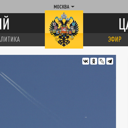
МОСКВА
ИЙ
Ц
АЛИТИКА
ЭФИР