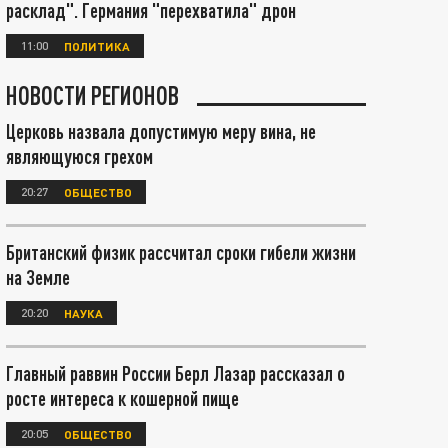
расклад". Германия "перехватила" дрон
11:00
ПОЛИТИКА
НОВОСТИ РЕГИОНОВ
Церковь назвала допустимую меру вина, не
являющуюся грехом
20:27
ОБЩЕСТВО
Британский физик рассчитал сроки гибели жизни
на Земле
20:20
НАУКА
Главный раввин России Берл Лазар рассказал о
росте интереса к кошерной пище
20:05
ОБЩЕСТВО