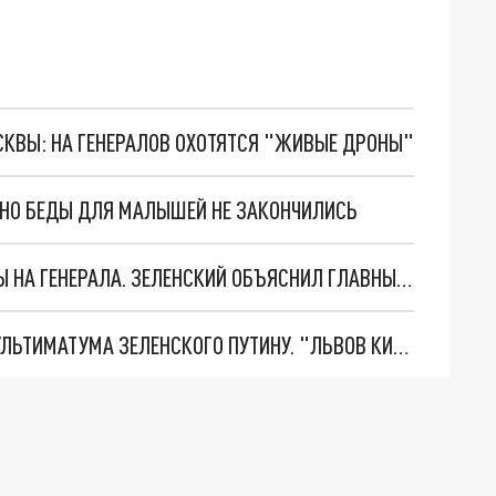
ОСКВЫ: НА ГЕНЕРАЛОВ ОХОТЯТСЯ "ЖИВЫЕ ДРОНЫ"
. НО БЕДЫ ДЛЯ МАЛЫШЕЙ НЕ ЗАКОНЧИЛИСЬ
"МЫ ВАС ЗАСТАВИМ": ЖУТКИЕ ДЕТАЛИ ОХОТЫ НА ГЕНЕРАЛА. ЗЕЛЕНСКИЙ ОБЪЯСНИЛ ГЛАВНЫЙ СМЫСЛ ТЕРАКТА В ЦЕНТРЕ МОСКВЫ
НОВОЕ МАСШТАБНЕЙШЕЕ НАСТУПЛЕНИЕ. ТРИ УЛЬТИМАТУМА ЗЕЛЕНСКОГО ПУТИНУ. "ЛЬВОВ КИМА" ПОСТАВЯТ НА ПВО? ГЛОБАЛЬНЫЙ ПРОРЫВ ПОД ЗАПОРОЖЬЕМ