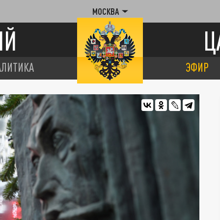
МОСКВА
ИЙ
Ц
АЛИТИКА
ЭФИР