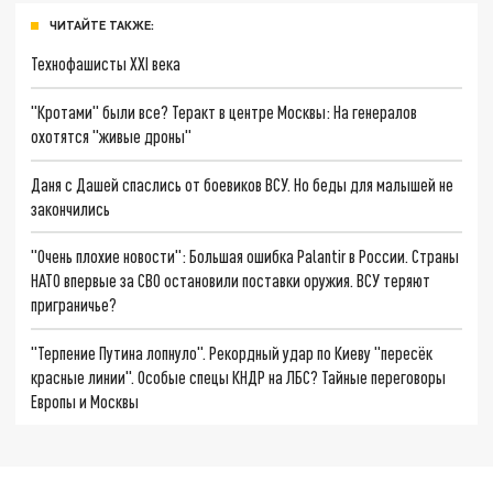
ЧИТАЙТЕ ТАКЖЕ:
Технофашисты XXI века
"Кротами" были все? Теракт в центре Москвы: На генералов
охотятся "живые дроны"
Даня с Дашей спаслись от боевиков ВСУ. Но беды для малышей не
закончились
"Очень плохие новости": Большая ошибка Palantir в России. Страны
НАТО впервые за СВО остановили поставки оружия. ВСУ теряют
приграничье?
"Терпение Путина лопнуло". Рекордный удар по Киеву "пересёк
красные линии". Особые спецы КНДР на ЛБС? Тайные переговоры
Европы и Москвы