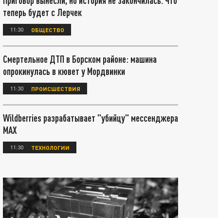
Приговор вынесли, но история не закончилась. Что
теперь будет с Лерчек
11:30
ОБЩЕСТВО
Смертельное ДТП в Борском районе: машина
опрокинулась в кювет у Мордвинки
11:30
ПРОИСШЕСТВИЯ
Wildberries разрабатывает "убийцу" мессенджера
МАХ
11:30
ТЕХНОЛОГИИ