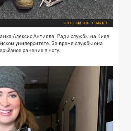
ФОТО: СКРИНШОТ MK.RU
канка Алексис Антилла. Ради службы на Киев
йском университете. За время службы она
ерьёзное ранение в ногу.