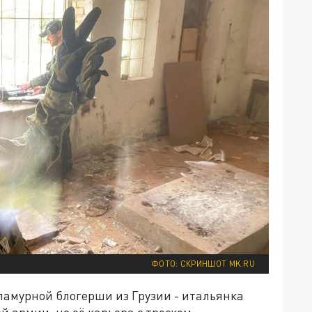
ФОТО: СКРИНШОТ MK.RU
ламурной блогерши из Грузии - итальянка
 армии, но её карьера с треском