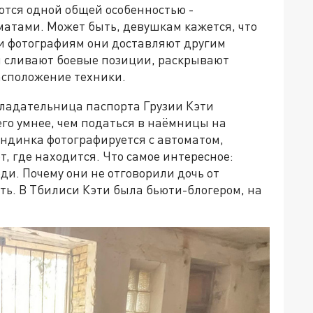
тся одной общей особенностью -
матами. Может быть, девушкам кажется, что
и фотографиям они доставляют другим
ни сливают боевые позиции, раскрывают
асположение техники.
ладательница паспорта Грузии Кэти
его умнее, чем податься в наёмницы на
ондинка фотографируется с автоматом,
т, где находится. Что самое интересное:
ди. Почему они не отговорили дочь от
ать. В Тбилиси Кэти была бьюти-блогером, на