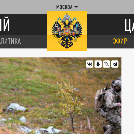
МОСКВА
ИЙ
Ц
АЛИТИКА
ЭФИР