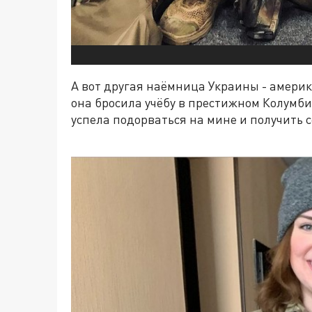
А вот другая наёмница Украины - амери
она бросила учёбу в престижном Колумби
успела подорваться на мине и получить с