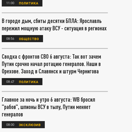
11:00
ПОЛИТИКА
В городе дым, сбиты десятки БПЛА: Ярославль
пережил мощную атаку ВСУ - ситуация в регионах
08:56
ОБЩЕСТВО
Сводка с фронтов СВО 6 августа: Так вот зачем
Путин срочно начал ротацию генералов. Наши в
Орехове. Заход в Славянск и штурм Чернигова
08:47
ПОЛИТИКА
Главное за ночь и утро 6 августа: WB бросил
"рабов", шпионы ВСУ в тылу, Путин меняет
генералов
08:00
ЭКСКЛЮЗИВ